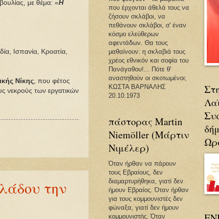
ουλίας, με θέμα: «
Η
που έρχονται άθελά τους να
ζήσουν σκλάβοι, να
πεθάνουν σκλάβοι, σ' έναν
κόσμο ελεύθερων
αφεντάδων. Θα τους
δία, Ισπανία, Κροατία,
μαθαίνουν: η σκλαβιά τους
χρέος εθνικόν και σοφία του
Πανάγαθου!... Πότε θ'
αναστηθούν οι σκοτωμένοι;
ικής Νίκης
, που φέτος
Στη
ΚΩΣΤΑ ΒΑΡΝΑΛΗΣ
υς νεκρούς των εργατικών
20.10.1973
Λα
Συ
πάστορας Martin
δή
Niemöller (Μάρτιν
Ωρ
Νιμέλερ)
Όταν ήρθαν να πάρουν
τους Εβραίους, δεν
διαμαρτυρήθηκα, γιατί δεν
λάδου την
ήμουν Εβραίος. Όταν ήρθαν
για τους κομμουνιστές δεν
φώναξα, γιατί δεν ήμουν
ΕΝ
κομμουνιστής. Όταν