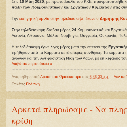
Στις
10 Μάη 2020
, με πρωτοβουλία του ΚΚΕ, πραγματοποιήθηκ
πάλη των Κομμουνιστικών και Εργατικών Κομμάτων στις συνθ
Την
εισηγητική ομιλία στην τηλεδιάσκεψη έκανε ο
Δημήτρης Κο
Στην τηλεδιάσκεψη έλαβαν μέρος
24
Κομμουνιστικά και Εργατικά 
Λετονία, Λιθουανία, Μάλτα, Νορβηγία, Ουγγαρία, Ουκρανία, Πολω
Η τηλεδιάσκεψη έγινε λίγες μέρες μετά την επέτειο της
Εργατική
τιμήθηκαν από τα Κόμματα σε ιδιαίτερες συνθήκες. Τα κόμματα
αγώνων και την Αντιφασιστική Νίκη των Λαών, με επικεφαλής το
Διαβάστε περισσότερα »
Αναρτήθηκε από
Δραση στο Ωραιοκαστρο
στις
6:46:00 μ.μ.
Δεν υπ
Ετικέτες
Πολιτικη
Αρκετά πληρώσαμε - Να πληρ
κρίση