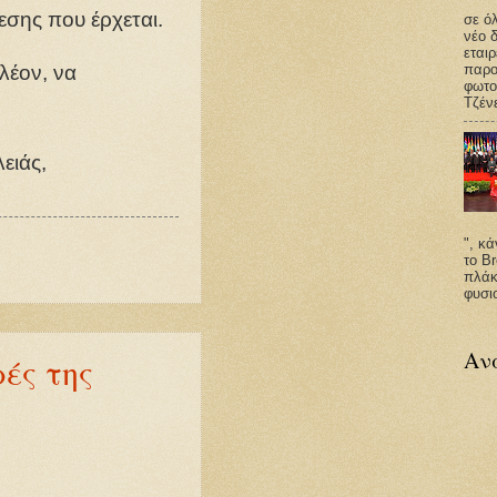
εσης που έρχεται.
σε ό
νέο δ
εται
λέον, να
παρο
φωτο
Τζένε
λειάς,
", κ
το Br
πλάκ
φυσι
Αν
ές της