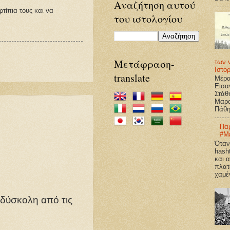
Αναζήτηση αυτού
ρτίπια τους και να
του ιστολογίου
Mετάφραση-
των ν
Ιστο
translate
Μέρα
Εισα
Στάθ
Μαρα
Πάθη
Παρ
#Μ
Όταν 
hash
και 
πλατ
χαμέν
ο δύσκολη από τις