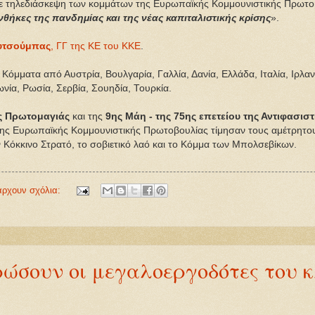
ε τηλεδιάσκεψη των κομμάτων της Ευρωπαϊκής Κομμουνιστικής Πρωτοβ
ήκες της πανδημίας και της νέας καπιταλιστικής κρίσης
».
υτσούμπας
, ΓΓ της ΚΕ του ΚΚΕ
.
Κόμματα από Αυστρία, Βουλγαρία, Γαλλία, Δανία, Ελλάδα, Ιταλία, Ιρλαν
νία, Ρωσία, Σερβία, Σουηδία, Τουρκία.
ς Πρωτομαγιάς
και της
9ης
Μάη - της 75ης
επετείου της Αντιφασιστ
 της Ευρωπαϊκής Κομμουνιστικής Πρωτοβουλίας τίμησαν τους αμέτρητο
ν Κόκκινο Στρατό, το σοβιετικό λαό και το Κόμμα των Μπολσεβίκων.
άρχουν σχόλια:
ώσουν οι μεγαλοεργοδότες του κ