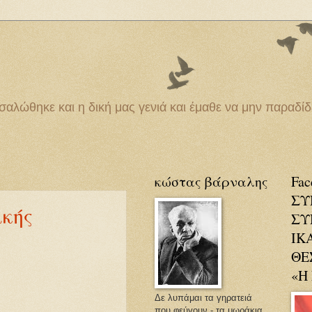
τσαλώθηκε και η δική μας γενιά και έμαθε να μην παραδίδε
κώστας βάρναλης
Fac
ΣΥ
ικής
ΣΥ
ΙΚ
ΘΕ
«Η
Δε λυπάμαι τα γηρατειά
που φεύγουν - τα μωράκια