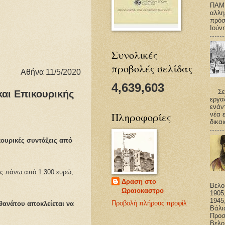
ΠΑΜ
αλλη
πρόσ
Ιούν
Συνολικές
προβολές σελίδας
Αθήνα 11/5/2020
4,639,603
Σε ό
και Επικουρικής
εργα
ενάν
νέα 
Πληροφορίες
δικαι
κουρικές συντάξεις από
κής πάνω από 1.300 ευρώ,
Δραση στο
Βελο
Ωραιοκαστρο
1905,
1945
Προβολή πλήρους προφίλ
ανάτου αποκλείεται να
Βάλι
Προσ
Βελο.