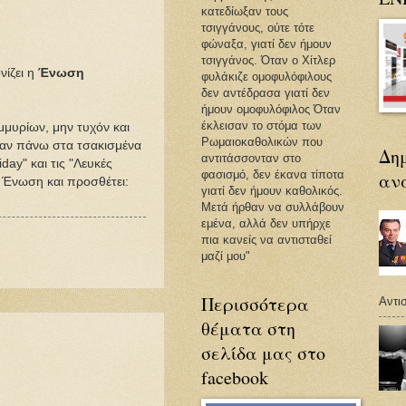
κατεδίωξαν τους
τσιγγάνους, ούτε τότε
φώναξα, γιατί δεν ήμουν
τσιγγάνος. Όταν ο Χίτλερ
νίζει η
Ένωση
φυλάκιζε ομοφυλόφιλους
δεν αντέδρασα γιατί δεν
ήμουν ομοφυλόφιλος Όταν
έκλεισαν το στόμα των
μμυρίων, μην τυχόν και
Ρωμαιοκαθολικών που
καν πάνω στα τσακισμένα
Δη
αντιτάσσονταν στο
ay" και τις "Λευκές
φασισμό, δεν έκανα τίποτα
αν
η Ένωση και προσθέτει:
γιατί δεν ήμουν καθολικός.
Μετά ήρθαν να συλλάβουν
εμένα, αλλά δεν υπήρχε
πια κανείς να αντισταθεί
μαζί μου"
Περισσότερα
Αντισ
θέματα στη
σελίδα μας στο
facebook