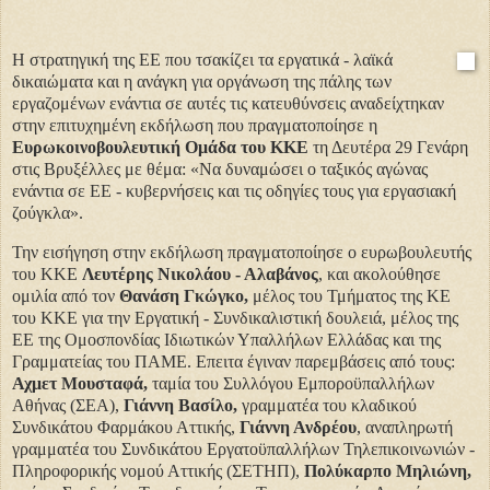
Η στρατηγική της ΕΕ που τσακίζει τα εργατικά - λαϊκά
δικαιώματα και η ανάγκη για οργάνωση της πάλης των
εργαζομένων ενάντια σε αυτές τις κατευθύνσεις αναδείχτηκαν
στην επιτυχημένη εκδήλωση που πραγματοποίησε η
Ευρωκοινοβουλευτική Ομάδα του ΚΚΕ
τη Δευτέρα 29 Γενάρη
στις Βρυξέλλες με θέμα: «Να δυναμώσει ο ταξικός αγώνας
ενάντια σε ΕΕ - κυβερνήσεις και τις οδηγίες τους για εργασιακή
ζούγκλα».
Την εισήγηση στην εκδήλωση πραγματοποίησε ο ευρωβουλευτής
του ΚΚΕ
Λευτέρης Νικολάου - Αλαβάνος
, και ακολούθησε
ομιλία από τον
Θανάση Γκώγκο,
μέλος του Τμήματος της ΚΕ
του ΚΚΕ για την Εργατική - Συνδικαλιστική δουλειά, μέλος της
ΕΕ της Ομοσπονδίας Ιδιωτικών Υπαλλήλων Ελλάδας και της
Γραμματείας του ΠΑΜΕ. Επειτα έγιναν παρεμβάσεις από τους:
Αχμετ Μουσταφά,
ταμία του Συλλόγου Εμποροϋπαλλήλων
Αθήνας (ΣΕΑ),
Γιάννη Βασίλο,
γραμματέα του κλαδικού
Συνδικάτου Φαρμάκου Αττικής,
Γιάννη Ανδρέου
, αναπληρωτή
γραμματέα του Συνδικάτου Εργατοϋπαλλήλων Τηλεπικοινωνιών -
Πληροφορικής νομού Αττικής (ΣΕΤΗΠ),
Πολύκαρπο Μηλιώνη,