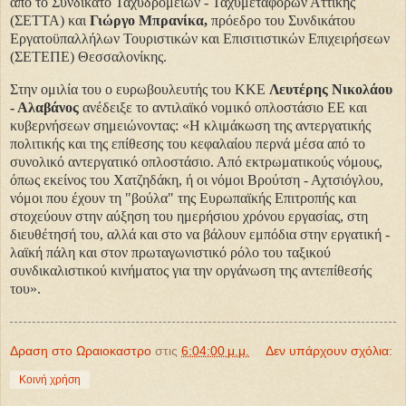
από το Συνδικάτο Ταχυδρομείων - Ταχυμεταφορών Αττικής
(ΣΕΤΤΑ) και
Γιώργο Μπρανίκα,
πρόεδρο του Συνδικάτου
Εργατοϋπαλλήλων Τουριστικών και Επισιτιστικών Επιχειρήσεων
(ΣΕΤΕΠΕ) Θεσσαλονίκης.
Στην ομιλία του ο ευρωβουλευτής του ΚΚΕ
Λευτέρης Νικολάου
- Αλαβάνος
ανέδειξε το αντιλαϊκό νομικό οπλοστάσιο ΕΕ και
κυβερνήσεων σημειώνοντας: «Η κλιμάκωση της αντεργατικής
πολιτικής και της επίθεσης του κεφαλαίου περνά μέσα από το
συνολικό αντεργατικό οπλοστάσιο. Από εκτρωματικούς νόμους,
όπως εκείνος του Χατζηδάκη, ή οι νόμοι Βρούτση - Αχτσιόγλου,
νόμοι που έχουν τη "βούλα" της Ευρωπαϊκής Επιτροπής και
στοχεύουν στην αύξηση του ημερήσιου χρόνου εργασίας, στη
διευθέτησή του, αλλά και στο να βάλουν εμπόδια στην εργατική -
λαϊκή πάλη και στον πρωταγωνιστικό ρόλο του ταξικού
συνδικαλιστικού κινήματος για την οργάνωση της αντεπίθεσής
του».
Δραση στο Ωραιοκαστρο
στις
6:04:00 μ.μ.
Δεν υπάρχουν σχόλια:
Κοινή χρήση